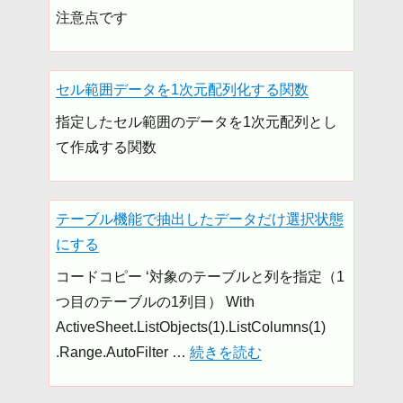
注意点です
セル範囲データを1次元配列化する関数
指定したセル範囲のデータを1次元配列とし
て作成する関数
テーブル機能で抽出したデータだけ選択状態
にする
コードコピー ‘対象のテーブルと列を指定（1
つ目のテーブルの1列目） With
ActiveSheet.ListObjects(1).ListColumns(1)
“テーブル機能で抽出したデータだ
.Range.AutoFilter …
続きを読む