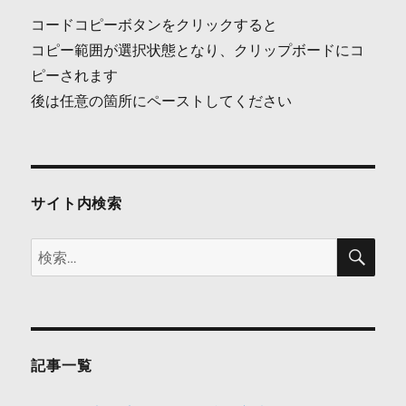
ビ
コードコピーボタンをクリックすると
ゲ
コピー範囲が選択状態となり、クリップボードにコ
ピーされます
ー
後は任意の箇所にペーストしてください
シ
ョ
ン
サイト内検索
検
検
索
索:
記事一覧