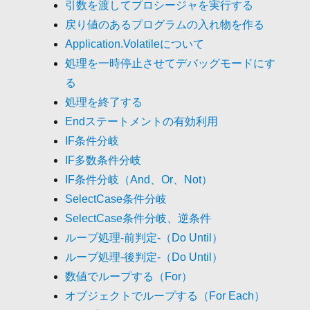
引数を渡してプロシージャを実行する
戻り値のあるプログラムの入れ物を作る
Application.Volatileについて
処理を一時停止させてデバッグモードにす
る
処理を終了する
Endステートメントの有効利用
IF条件分岐
IF多数条件分岐
IF条件分岐（And、Or、Not）
SelectCase条件分岐
SelectCase条件分岐、逆条件
ループ処理-前判定-（Do Until）
ループ処理-後判定-（Do Until）
数値でループする（For）
オブジェクトでループする（For Each）