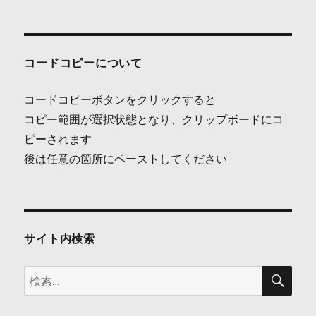
投
稿
ナ
コードコピーについて
ビ
コードコピーボタンをクリックすると
ゲ
コピー範囲が選択状態となり、クリップボードにコ
ピーされます
ー
後は任意の箇所にペーストしてください
シ
ョ
ン
サイト内検索
検
検
索
索: