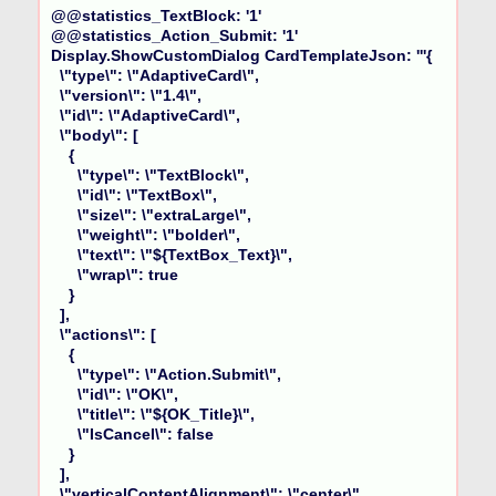
@@statistics_TextBlock: '1'

@@statistics_Action_Submit: '1'

Display.ShowCustomDialog CardTemplateJson: '''{

  \"type\": \"AdaptiveCard\",

  \"version\": \"1.4\",

  \"id\": \"AdaptiveCard\",

  \"body\": [

    {

      \"type\": \"TextBlock\",

      \"id\": \"TextBox\",

      \"size\": \"extraLarge\",

      \"weight\": \"bolder\",

      \"text\": \"${TextBox_Text}\",

      \"wrap\": true

    }

  ],

  \"actions\": [

    {

      \"type\": \"Action.Submit\",

      \"id\": \"OK\",

      \"title\": \"${OK_Title}\",

      \"IsCancel\": false

    }

  ],

  \"verticalContentAlignment\": \"center\",
