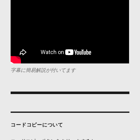
字幕に簡易解説が付いてます
投
稿
ナ
コードコピーについて
ビ