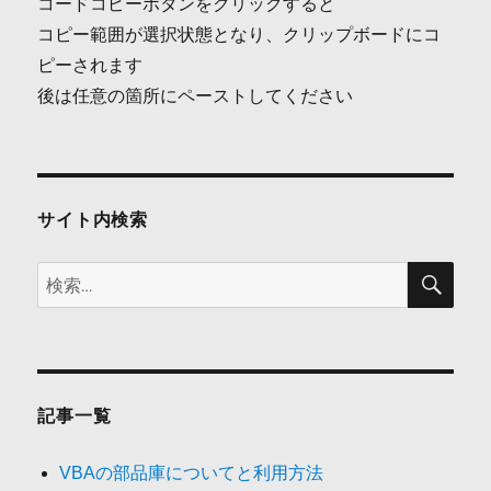
コードコピーボタンをクリックすると
ゲ
コピー範囲が選択状態となり、クリップボードにコ
ピーされます
ー
後は任意の箇所にペーストしてください
シ
ョ
ン
サイト内検索
検
検
索
索:
記事一覧
VBAの部品庫についてと利用方法