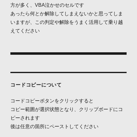
方が多く、VBA泣かせのセルです
あったら何とか解除してしまえないかと思ってしま
いますが、この判定や解除をうまく活用して乗り越
えてください
投
稿
ナ
コードコピーについて
ビ
コードコピーボタンをクリックすると
ゲ
コピー範囲が選択状態となり、クリップボードにコ
ピーされます
ー
後は任意の箇所にペーストしてください
シ