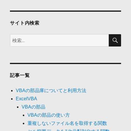
ョ
ン
サイト内検索
検
検
索
索:
記事一覧
VBAの部品庫についてと利用方法
ExcelVBA
VBAの部品
VBAの部品の使い方
重複しないファイル名を取得する関数