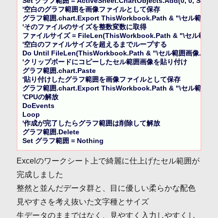
Set グラフ範囲 = ActiveSheet.ChartObjects.Add(0, 0, Selectio
'空白のグラフ範囲を画像ファイルとして保存

グラフ範囲.chart.Export ThisWorkbook.Path & "\セル範囲画像
'そのファイルのサイズを整数変数に取得

ファイルサイズ = FileLen(ThisWorkbook.Path & "\セル範囲画像
'空白のファイルサイズを超えるまでループする

Do Until FileLen(ThisWorkbook.Path & "\セル範囲画像.p
'クリップボードにコピーしたセル範囲画像を貼り付け

グラフ範囲.chart.Paste

'貼り付けしたグラフ範囲を画像ファイルとして保存

グラフ範囲.chart.Export ThisWorkbook.Path & "\セル範囲画像
'CPUの解放

DoEvents

Loop

'作成が完了したらグラフ範囲は削除して解放

グラフ範囲.Delete

Set グラフ範囲 = Nothing
Excelのワークシート上で綺麗に仕上げたセル範囲が
完成しました
整然と並んだデータ群と、目に優しい柔らかな配色
見やすさを考え抜いた文字種とサイズ
生データのままではなく、見やすく入力しやすくし