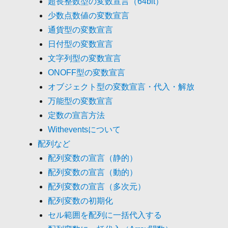
超長整数型の変数宣言（64bit）
少数点数値の変数宣言
通貨型の変数宣言
日付型の変数宣言
文字列型の変数宣言
ONOFF型の変数宣言
オブジェクト型の変数宣言・代入・解放
万能型の変数宣言
定数の宣言方法
Witheventsについて
配列など
配列変数の宣言（静的）
配列変数の宣言（動的）
配列変数の宣言（多次元）
配列変数の初期化
セル範囲を配列に一括代入する