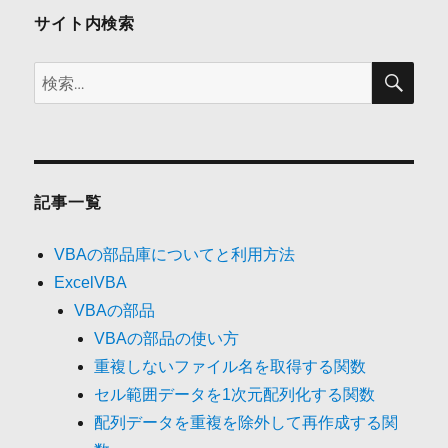
ン
サイト内検索
検
検
索
索:
記事一覧
VBAの部品庫についてと利用方法
ExcelVBA
VBAの部品
VBAの部品の使い方
重複しないファイル名を取得する関数
セル範囲データを1次元配列化する関数
配列データを重複を除外して再作成する関