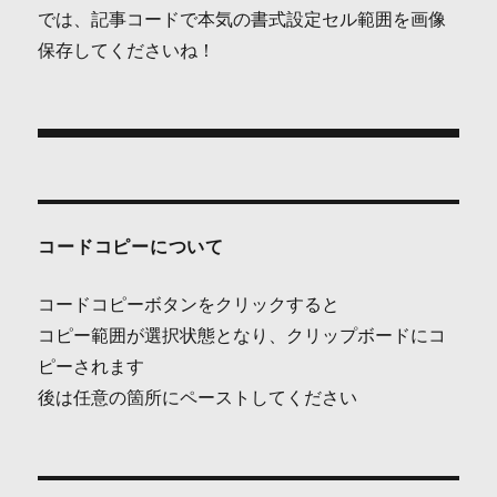
では、記事コードで本気の書式設定セル範囲を画像
保存してくださいね！
投
稿
ナ
コードコピーについて
ビ
コードコピーボタンをクリックすると
ゲ
コピー範囲が選択状態となり、クリップボードにコ
ピーされます
ー
後は任意の箇所にペーストしてください
シ
ョ