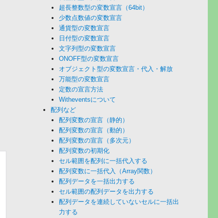
超長整数型の変数宣言（64bit）
少数点数値の変数宣言
通貨型の変数宣言
日付型の変数宣言
文字列型の変数宣言
ONOFF型の変数宣言
オブジェクト型の変数宣言・代入・解放
万能型の変数宣言
定数の宣言方法
Witheventsについて
配列など
配列変数の宣言（静的）
配列変数の宣言（動的）
配列変数の宣言（多次元）
配列変数の初期化
セル範囲を配列に一括代入する
配列変数に一括代入（Array関数）
配列データを一括出力する
セル範囲の配列データを出力する
配列データを連続していないセルに一括出
力する