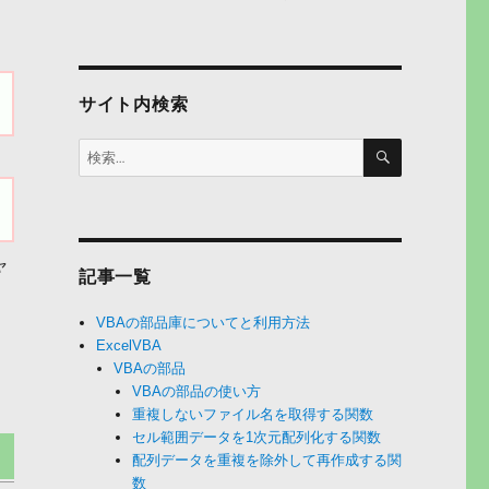
サイト内検索
検
検
索
索:
ャ
記事一覧
VBAの部品庫についてと利用方法
ExcelVBA
VBAの部品
VBAの部品の使い方
重複しないファイル名を取得する関数
セル範囲データを1次元配列化する関数
配列データを重複を除外して再作成する関
数