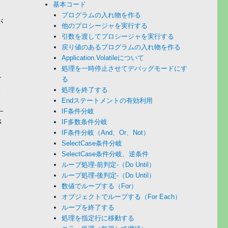
基本コード
プログラムの入れ物を作る
が
他のプロシージャを実行する
引数を渡してプロシージャを実行する
戻り値のあるプログラムの入れ物を作る
Application.Volatileについて
処理を一時停止させてデバッグモードにす
す
る
処理を終了する
を
Endステートメントの有効利用
」
IF条件分岐
さ
IF多数条件分岐
IF条件分岐（And、Or、Not）
SelectCase条件分岐
SelectCase条件分岐、逆条件
さ
ループ処理-前判定-（Do Until）
ループ処理-後判定-（Do Until）
数値でループする（For）
と
オブジェクトでループする（For Each）
ループを終了する
処理を指定行に移動する