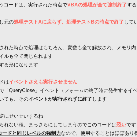
うコードは、実行された時点で
VBAの処理が全て強制終了
する
し元の
処理テストAに戻らず、処理テストBの時点で終了
して
された時点で処理はもちろん、変数も全て解放され、メモリ内
イルも全て閉じられます
する形になります
ドは
イベントさえも実行させません
「QueryClose」イベント（フォームの終了時に発生するイ
いても、その
イベントが実行されずに終了
します
逆にせいせいするね
られない程、まっさらにしてしまうのでこのコードは
恐い
です
了コードと同じレベルの強制力
なので、使用することはほぼあり