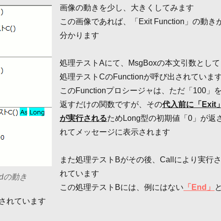
画像の動きを少し、大きくしてみます
この画像であれば、「Exit Function」の動き
分かります
処理テストAにて、MsgBoxの本文引数として
処理テストCのFunctionが呼び出されていま
このFunctionプロシージャは、ただ「100」
返すだけの関数ですが、その
代入前に「Exit
が実行される
ためLong型の初期値「0」が返
れてメッセージに表示されます
また処理テストBがその後、Callにより実行
れています
Endの動き
この処理テストBには、例にはない
「End」
されています