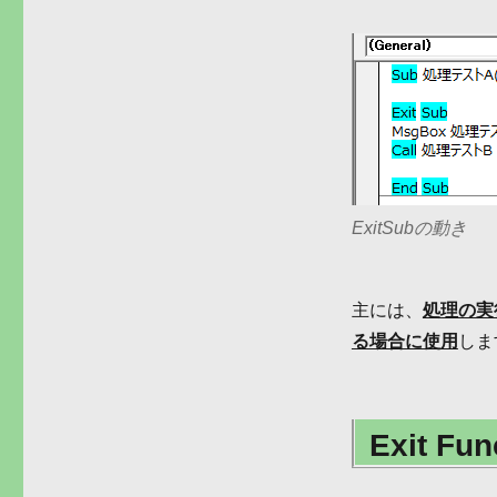
ExitSubの動き
主には、
処理の実
る場合に使用
しま
Exit F