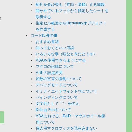
配列を並び替え（昇順・降順）する関数
開かれているブックから指定したシートを
取得する
さ
指定セル範囲からDictionaryオブジェクト
を作成する
コード以外の事
おすすめ書籍
知っておくといい用語
いろいろな事（暇なときにどうぞ）
VBAを使用できるようにする
マクロの記録について
VBEの設定変更
変数の宣言の強制について
デバッグモードについて
イミディエイトウィンドウについて
バインディングについて
文字列として「”」を代入
Debug.Printについて
VBAにおける、D&D・マウスホイール操
作について
個人用マクロブックを読み込まない