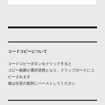
投
稿
ナ
コードコピーについて
ビ
コードコピーボタンをクリックすると
ゲ
コピー範囲が選択状態となり、クリップボードにコ
ピーされます
ー
後は任意の箇所にペーストしてください
シ
ョ