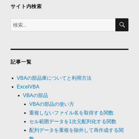
ン
サイト内検索
検
検
索
索:
記事一覧
VBAの部品庫についてと利用方法
ExcelVBA
VBAの部品
VBAの部品の使い方
重複しないファイル名を取得する関数
セル範囲データを1次元配列化する関数
配列データを重複を除外して再作成する関
数