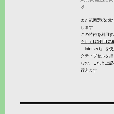
ActiveCell.Enti
き
また範囲選択の動
します
この特徴を利用す
もしくは1列目に
「Intersec
クティブセルを持
なお、これと上記の
行えます
投