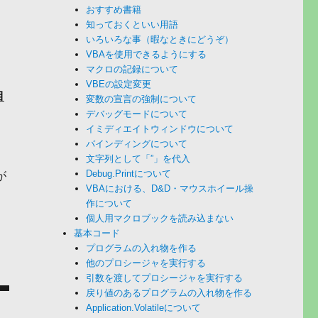
おすすめ書籍
知っておくといい用語
いろいろな事（暇なときにどうぞ）
VBAを使用できるようにする
マクロの記録について
VBEの設定変更
目
変数の宣言の強制について
デバッグモードについて
イミディエイトウィンドウについて
バインディングについて
文字列として「”」を代入
Debug.Printについて
が
VBAにおける、D&D・マウスホイール操
作について
個人用マクロブックを読み込まない
基本コード
プログラムの入れ物を作る
他のプロシージャを実行する
引数を渡してプロシージャを実行する
戻り値のあるプログラムの入れ物を作る
Application.Volatileについて