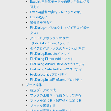
Excelの再計算モードを自動／手動に切り
替える
Excel再計算の実行（全ブック対象）
Excelの終了
警告音を鳴らす
FileDialogオブジェクト（ダイアログボッ
クス）
ダイアログボックスの表示
（FileDialog.Showメソッド）
ダイアログボックスのキャンセル判定
FileDialog.Executeメソッド
FileDialog.Filters.Addメソッド
FileDialog.AllowMultiSelectプロパティ
FileDialog.SelectedItemsプロパティ
FileDialog.Titleプロパティ
FileDialog.InitialFileNameプロパティ
ブック操作
新規ブックの作成
ブックの上書き・名前を付けて保存
ブックを閉じる・保存せずに閉じる
ブックを選択する
ブックが変更されたか調べる