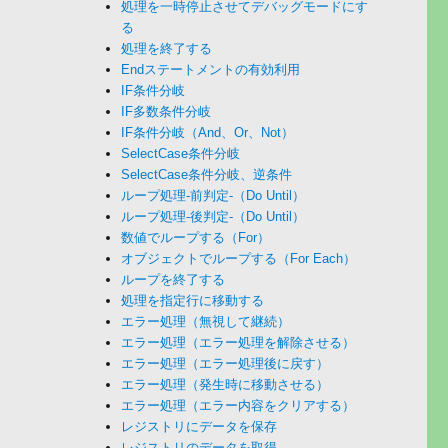
処理を一時停止させてデバッグモードにす
る
処理を終了する
Endステートメントの有効利用
IF条件分岐
IF多数条件分岐
IF条件分岐（And、Or、Not）
SelectCase条件分岐
SelectCase条件分岐、逆条件
ループ処理-前判定-（Do Until）
ループ処理-後判定-（Do Until）
数値でループする（For）
オブジェクトでループする（For Each）
ループを終了する
処理を指定行に移動する
エラー処理（無視して継続）
エラー処理（エラー処理を解除させる）
エラー処理（エラー処理後に戻す）
エラー処理（発生時に移動させる）
エラー処理（エラー内容をクリアする）
レジストリにデータを保存
レジストリのデータを取得