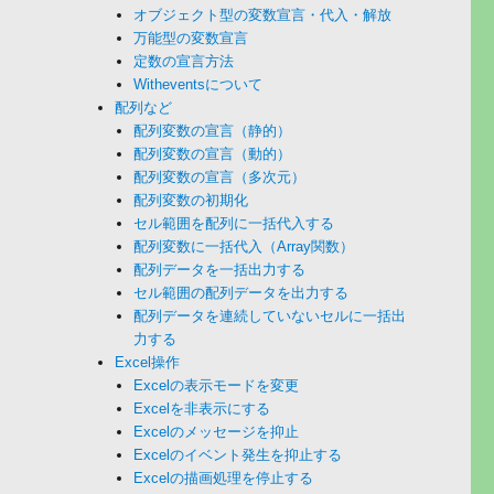
オブジェクト型の変数宣言・代入・解放
万能型の変数宣言
定数の宣言方法
Witheventsについて
配列など
配列変数の宣言（静的）
配列変数の宣言（動的）
配列変数の宣言（多次元）
配列変数の初期化
セル範囲を配列に一括代入する
配列変数に一括代入（Array関数）
配列データを一括出力する
セル範囲の配列データを出力する
配列データを連続していないセルに一括出
力する
Excel操作
Excelの表示モードを変更
Excelを非表示にする
Excelのメッセージを抑止
Excelのイベント発生を抑止する
Excelの描画処理を停止する