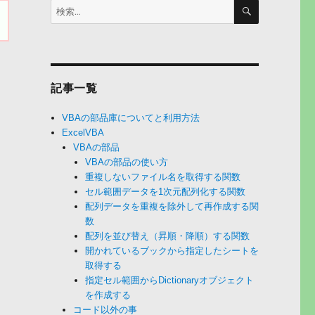
検
検
索
索:
ま
記事一覧
VBAの部品庫についてと利用方法
ExcelVBA
VBAの部品
VBAの部品の使い方
重複しないファイル名を取得する関数
セル範囲データを1次元配列化する関数
配列データを重複を除外して再作成する関
数
配列を並び替え（昇順・降順）する関数
開かれているブックから指定したシートを
取得する
指定セル範囲からDictionaryオブジェクト
を作成する
コード以外の事