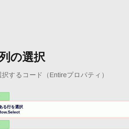
列の選択
するコード（Entireプロパティ）
ー
ある行を選択

Row.Select
ー