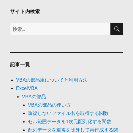
ョ
ン
サイト内検索
検
検
索
索:
記事一覧
VBAの部品庫についてと利用方法
ExcelVBA
VBAの部品
VBAの部品の使い方
重複しないファイル名を取得する関数
セル範囲データを1次元配列化する関数
配列データを重複を除外して再作成する関