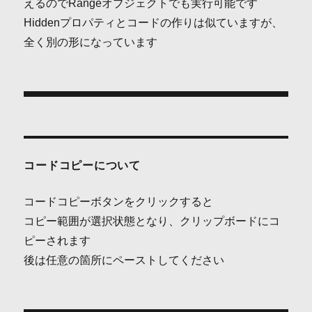
えるのでRangeオブジェクトでも実行可能です
Hiddenプロパティとコードの作りは似ていますが、
全く別の形になっています
投
稿
ナ
コードコピーについて
ビ
コードコピーボタンをクリックすると
ゲ
コピー範囲が選択状態となり、クリップボードにコ
ピーされます
ー
後は任意の箇所にペーストしてください
シ