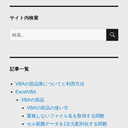
ョ
ン
サイト内検索
検
検
索
索:
記事一覧
VBAの部品庫についてと利用方法
ExcelVBA
VBAの部品
VBAの部品の使い方
重複しないファイル名を取得する関数
セル範囲データを1次元配列化する関数