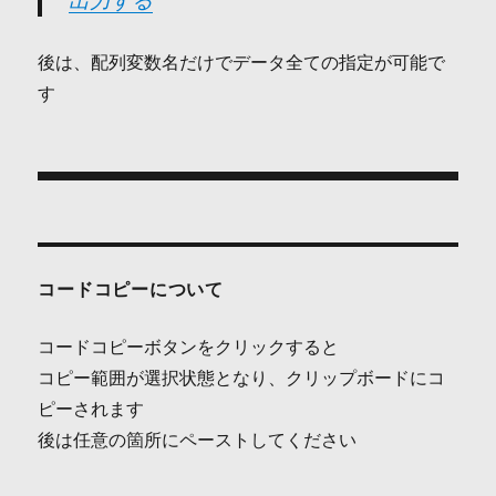
出力する
後は、配列変数名だけでデータ全ての指定が可能で
す
投
稿
ナ
コードコピーについて
ビ
コードコピーボタンをクリックすると
ゲ
コピー範囲が選択状態となり、クリップボードにコ
ピーされます
ー
後は任意の箇所にペーストしてください
シ