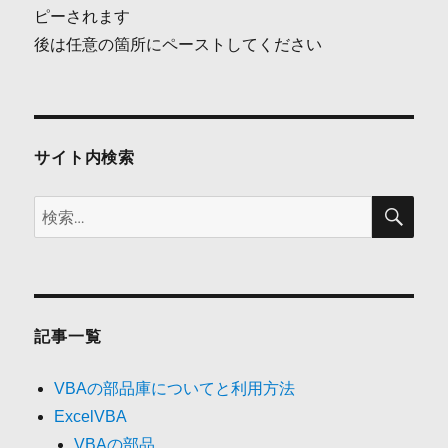
ピーされます
ー
後は任意の箇所にペーストしてください
シ
ョ
ン
サイト内検索
検
検
索
索:
記事一覧
VBAの部品庫についてと利用方法
ExcelVBA
VBAの部品