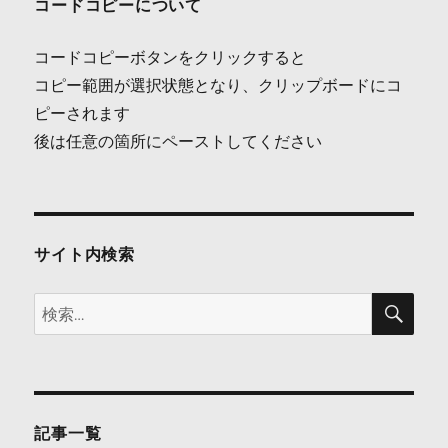
ナ
コードコピーについて
ビ
コードコピーボタンをクリックすると
ゲ
コピー範囲が選択状態となり、クリップボードにコ
ピーされます
ー
後は任意の箇所にペーストしてください
シ
ョ
ン
サイト内検索
検
検
索
索:
記事一覧