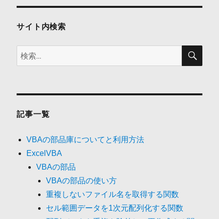
ョ
ン
サイト内検索
検
検
索
索:
記事一覧
VBAの部品庫についてと利用方法
ExcelVBA
VBAの部品
VBAの部品の使い方
重複しないファイル名を取得する関数
セル範囲データを1次元配列化する関数