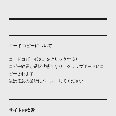
投
稿
ナ
コードコピーについて
ビ
コードコピーボタンをクリックすると
ゲ
コピー範囲が選択状態となり、クリップボードにコ
ピーされます
ー
後は任意の箇所にペーストしてください
シ
ョ
ン
サイト内検索