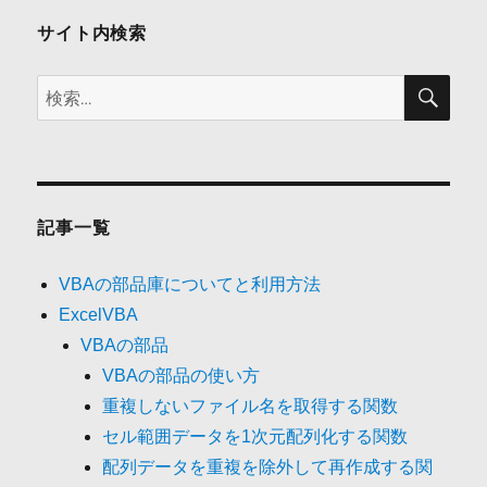
ン
サイト内検索
検
検
索
索:
記事一覧
VBAの部品庫についてと利用方法
ExcelVBA
VBAの部品
VBAの部品の使い方
重複しないファイル名を取得する関数
セル範囲データを1次元配列化する関数
配列データを重複を除外して再作成する関