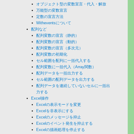
オブジェクト型の変数宣言・代入・解放
万能型の変数宣言
定数の宣言方法
Witheventsについて
配列など
配列変数の宣言（静的）
配列変数の宣言（動的）
配列変数の宣言（多次元）
配列変数の初期化
セル範囲を配列に一括代入する
配列変数に一括代入（Array関数）
配列データを一括出力する
セル範囲の配列データを出力する
配列データを連続していないセルに一括出
力する
Excel操作
Excelの表示モードを変更
Excelを非表示にする
Excelのメッセージを抑止
Excelのイベント発生を抑止する
Excelの描画処理を停止する