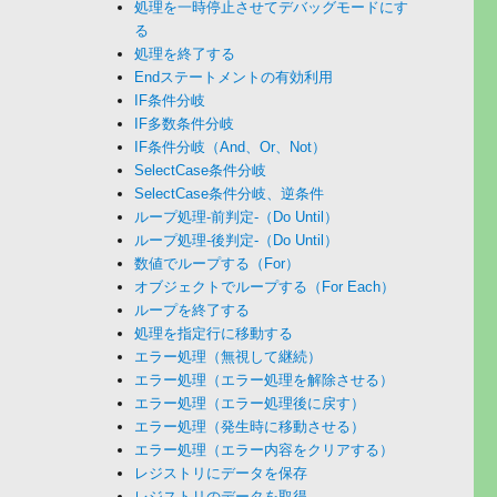
処理を一時停止させてデバッグモードにす
る
処理を終了する
Endステートメントの有効利用
IF条件分岐
IF多数条件分岐
IF条件分岐（And、Or、Not）
SelectCase条件分岐
SelectCase条件分岐、逆条件
ループ処理-前判定-（Do Until）
ループ処理-後判定-（Do Until）
数値でループする（For）
オブジェクトでループする（For Each）
ループを終了する
処理を指定行に移動する
エラー処理（無視して継続）
エラー処理（エラー処理を解除させる）
エラー処理（エラー処理後に戻す）
エラー処理（発生時に移動させる）
エラー処理（エラー内容をクリアする）
レジストリにデータを保存
レジストリのデータを取得