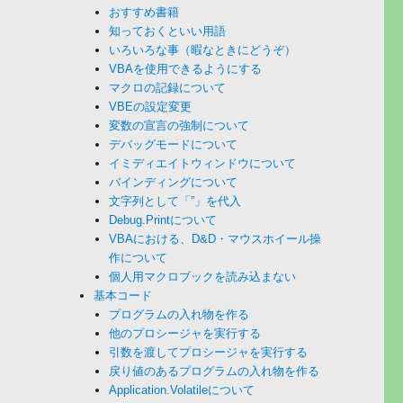
おすすめ書籍
知っておくといい用語
いろいろな事（暇なときにどうぞ）
VBAを使用できるようにする
マクロの記録について
VBEの設定変更
変数の宣言の強制について
デバッグモードについて
イミディエイトウィンドウについて
バインディングについて
文字列として「”」を代入
Debug.Printについて
VBAにおける、D&D・マウスホイール操
作について
個人用マクロブックを読み込まない
基本コード
プログラムの入れ物を作る
他のプロシージャを実行する
引数を渡してプロシージャを実行する
戻り値のあるプログラムの入れ物を作る
Application.Volatileについて