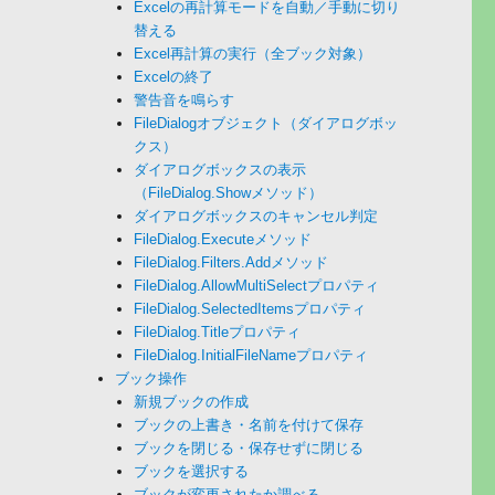
Excelの再計算モードを自動／手動に切り
替える
Excel再計算の実行（全ブック対象）
Excelの終了
警告音を鳴らす
FileDialogオブジェクト（ダイアログボッ
クス）
ダイアログボックスの表示
（FileDialog.Showメソッド）
ダイアログボックスのキャンセル判定
FileDialog.Executeメソッド
FileDialog.Filters.Addメソッド
FileDialog.AllowMultiSelectプロパティ
FileDialog.SelectedItemsプロパティ
FileDialog.Titleプロパティ
FileDialog.InitialFileNameプロパティ
ブック操作
新規ブックの作成
ブックの上書き・名前を付けて保存
ブックを閉じる・保存せずに閉じる
ブックを選択する
ブックが変更されたか調べる