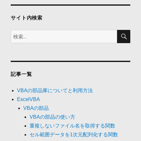
ョ
ン
サイト内検索
検
検
索
索:
記事一覧
VBAの部品庫についてと利用方法
ExcelVBA
VBAの部品
VBAの部品の使い方
重複しないファイル名を取得する関数
セル範囲データを1次元配列化する関数