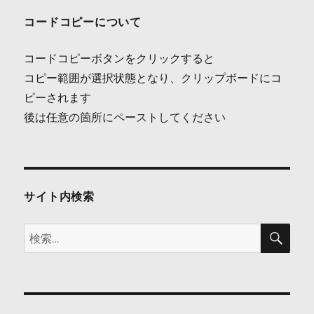
ナ
コードコピーについて
ビ
コードコピーボタンをクリックすると
ゲ
コピー範囲が選択状態となり、クリップボードにコ
ピーされます
ー
後は任意の箇所にペーストしてください
シ
ョ
ン
サイト内検索
検
検
索
索: